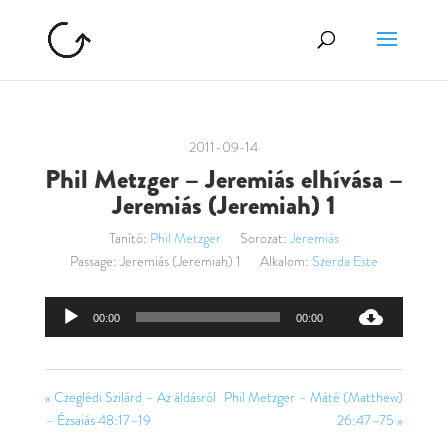
2011-09-14
Phil Metzger – Jeremiás elhívása –
Jeremiás (Jeremiah) 1
Tanító:
Phil Metzger
Sorozat:
Jeremiás
Passage:
Jeremiás (Jeremiah) 1
Alkalom:
Szerda Este
Audió
00:00
00:00
lejátszó
« Czeglédi Szilárd – Az áldásról
Phil Metzger – Máté (Matthew)
– Ézsaiás 48:17–19
26:47–75 »