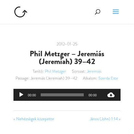
2012-01-25
Phil Metzger – Jeremiás
(Jeremiah) 39–42
Tanító:
Phil Metzger
Sorozat:
Jeremiás
Passage:
Jeremiás (Jeremiah) 39–42
Alkalom:
Szerda Este
Audió
00:00
00:00
lejátszó
« Nehézségek közepette
János (John) 1:14 »