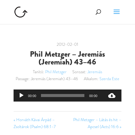
2012-02-01
Phil Metzger – Jeremiás
(Jeremiah) 43–46
Tanító:
Phil Metzger
Sorozat:
Jeremiás
Passage:
Jeremiás (Jeremiah) 43–46
Alkalom:
Szerda Este
Audió
00:00
00:00
lejátszó
« Horváth Kávai Árpád –
Phil Metzger – Látás és hit –
Zsoltárok (Psalm) 68:1–7
Apcsel (Acts) 16:6 »