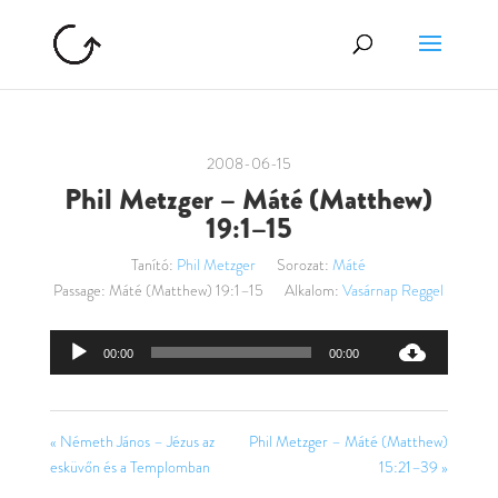
2008-06-15
Phil Metzger – Máté (Matthew)
19:1–15
Tanító:
Phil Metzger
Sorozat:
Máté
Passage:
Máté (Matthew) 19:1–15
Alkalom:
Vasárnap Reggel
Audió
00:00
00:00
lejátszó
« Németh János – Jézus az
Phil Metzger – Máté (Matthew)
esküvőn és a Templomban
15:21–39 »