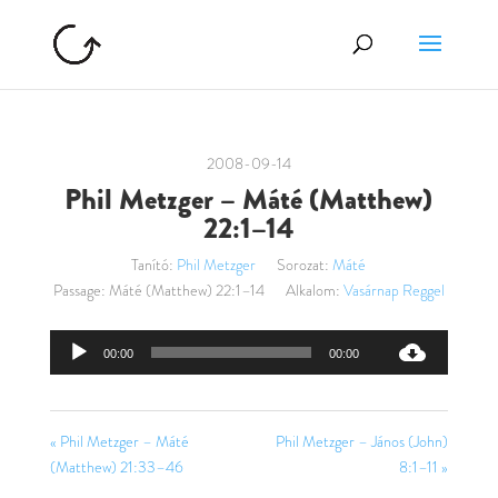
2008-09-14
Phil Metzger – Máté (Matthew)
22:1–14
Tanító:
Phil Metzger
Sorozat:
Máté
Passage:
Máté (Matthew) 22:1–14
Alkalom:
Vasárnap Reggel
Audió
00:00
00:00
lejátszó
« Phil Metzger – Máté
Phil Metzger – János (John)
(Matthew) 21:33–46
8:1–11 »