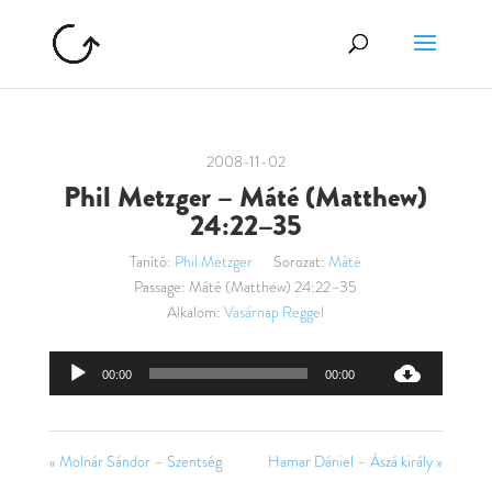
2008-11-02
Phil Metzger – Máté (Matthew)
24:22–35
Tanító:
Phil Metzger
Sorozat:
Máté
Passage:
Máté (Matthew) 24:22–35
Alkalom:
Vasárnap Reggel
Audió
00:00
00:00
lejátszó
« Molnár Sándor – Szentség
Hamar Dániel – Ászá király »