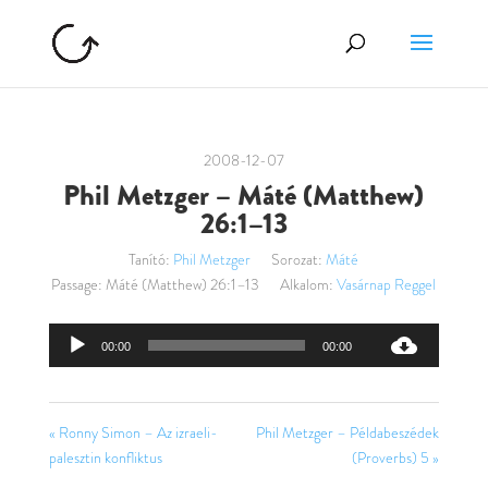
2008-12-07
Phil Metzger – Máté (Matthew)
26:1–13
Tanító:
Phil Metzger
Sorozat:
Máté
Passage:
Máté (Matthew) 26:1–13
Alkalom:
Vasárnap Reggel
Audió
00:00
00:00
lejátszó
« Ronny Simon – Az izraeli-
Phil Metzger – Példabeszédek
palesztin konfliktus
(Proverbs) 5 »