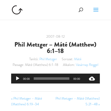
2007-08-12
Phil Metzger – Máté (Matthew)
6:1–18
Tanító:
Phil Metzger
Sorozat:
Máté
Passage:
Máté (Matthew) 6:1–18
Alkalom:
Vasárnap Reggel
Audió
00:00
00:00
lejátszó
« Phil Metzger – Máté
Phil Metzger – Máté (Matthew)
(Matthew) 6:19–34
5:21–48 »