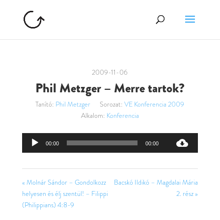
2009-11-06
Phil Metzger – Merre tartok?
Tanító:
Phil Metzger
Sorozat:
VE Konferencia 2009
Alkalom:
Konferencia
Audió
00:00
00:00
lejátszó
« Molnár Sándor – Gondolkozz
Bacskó Ildikó – Magdalai Mária
helyesen és élj szentül! – Filippi
2. rész »
(Philippians) 4:8-9