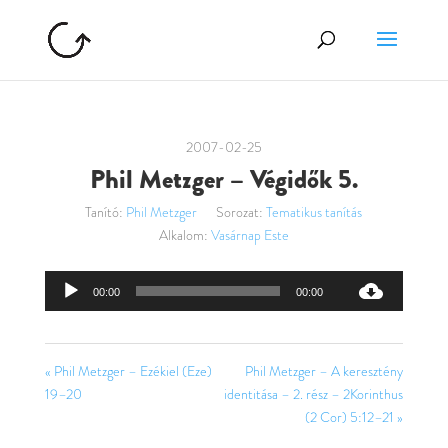
2007-02-25
Phil Metzger – Végidők 5.
Tanító:
Phil Metzger
Sorozat:
Tematikus tanítás
Alkalom:
Vasárnap Este
Audió
00:00
00:00
lejátszó
« Phil Metzger – Ezékiel (Eze)
Phil Metzger – A keresztény
19–20
identitása – 2. rész – 2Korinthus
(2 Cor) 5:12–21 »