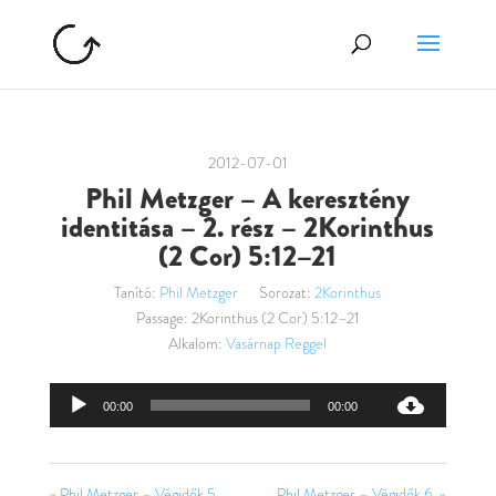
2012-07-01
Phil Metzger – A keresztény
identitása – 2. rész – 2Korinthus
(2 Cor) 5:12–21
Tanító:
Phil Metzger
Sorozat:
2Korinthus
Passage:
2Korinthus (2 Cor) 5:12–21
Alkalom:
Vasárnap Reggel
Audió
00:00
00:00
lejátszó
« Phil Metzger – Végidők 5.
Phil Metzger – Végidők 6. »