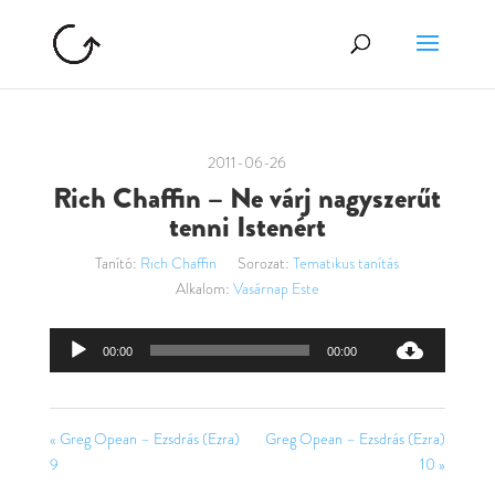
2011-06-26
Rich Chaffin – Ne várj nagyszerűt
tenni Istenért
Tanító:
Rich Chaffin
Sorozat:
Tematikus tanítás
Alkalom:
Vasárnap Este
Audió
00:00
00:00
lejátszó
« Greg Opean – Ezsdrás (Ezra)
Greg Opean – Ezsdrás (Ezra)
9
10 »