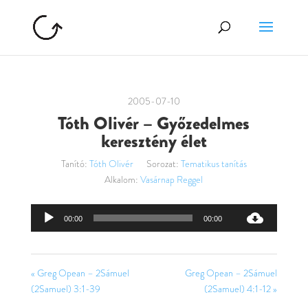
2005-07-10
Tóth Olivér – Győzedelmes
keresztény élet
Tanító:
Tóth Olivér
Sorozat:
Tematikus tanítás
Alkalom:
Vasárnap Reggel
Audió
00:00
00:00
lejátszó
« Greg Opean – 2Sámuel
Greg Opean – 2Sámuel
(2Samuel) 3:1-39
(2Samuel) 4:1-12 »