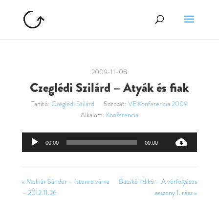
2009-11-08
Czeglédi Szilárd – Atyák és fiak
Tanító:
Czeglédi Szilárd
Sorozat:
VE Konferencia 2009
Alkalom:
Konferencia
Audió
00:00
00:00
lejátszó
« Molnár Sándor – Istenre várva
Bacskó Ildikó – A vérfolyásos
– 2012.11.26
asszony 1. rész »