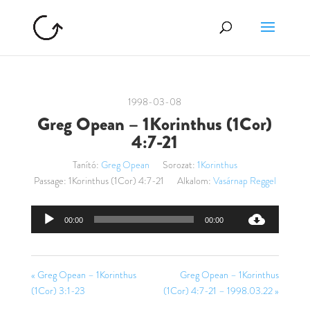
1998-03-08
Greg Opean – 1Korinthus (1Cor)
4:7-21
Tanító:
Greg Opean
Sorozat:
1Korinthus
Passage:
1Korinthus (1Cor) 4:7-21
Alkalom:
Vasárnap Reggel
Audió
00:00
00:00
lejátszó
« Greg Opean – 1Korinthus
Greg Opean – 1Korinthus
(1Cor) 3:1-23
(1Cor) 4:7-21 – 1998.03.22 »