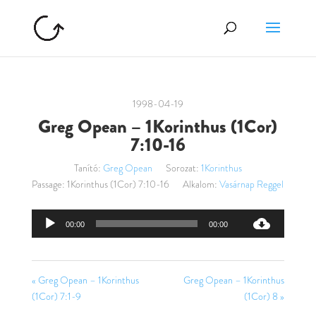
1998-04-19
Greg Opean – 1Korinthus (1Cor)
7:10-16
Tanító:
Greg Opean
Sorozat:
1Korinthus
Passage:
1Korinthus (1Cor) 7:10-16
Alkalom:
Vasárnap Reggel
Audió
00:00
00:00
lejátszó
« Greg Opean – 1Korinthus
Greg Opean – 1Korinthus
(1Cor) 7:1-9
(1Cor) 8 »