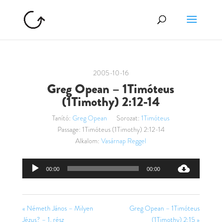
2005-10-16
Greg Opean – 1Timóteus
(1Timothy) 2:12-14
Tanító:
Greg Opean
Sorozat:
1Timóteus
Passage:
1Timóteus (1Timothy) 2:12-14
Alkalom:
Vasárnap Reggel
Audió
00:00
00:00
lejátszó
« Németh János – Milyen
Greg Opean – 1Timóteus
Jézus? – 1. rész
(1Timothy) 2:15 »