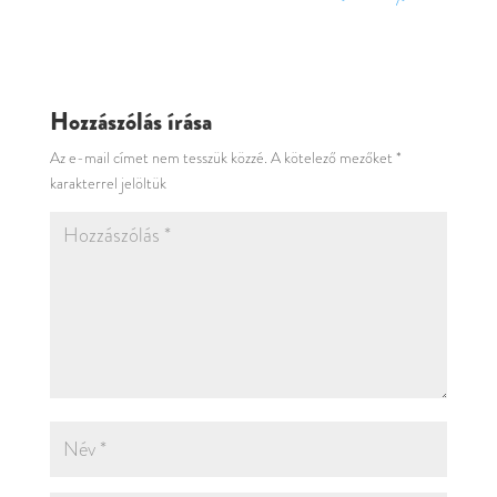
Hozzászólás írása
Az e-mail címet nem tesszük közzé.
A kötelező mezőket
*
karakterrel jelöltük