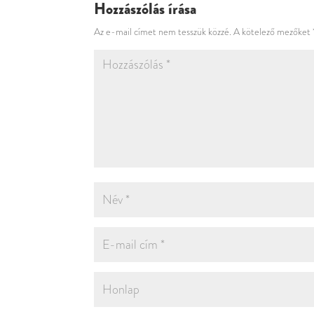
Hozzászólás írása
Az e-mail címet nem tesszük közzé.
A kötelező mezőket