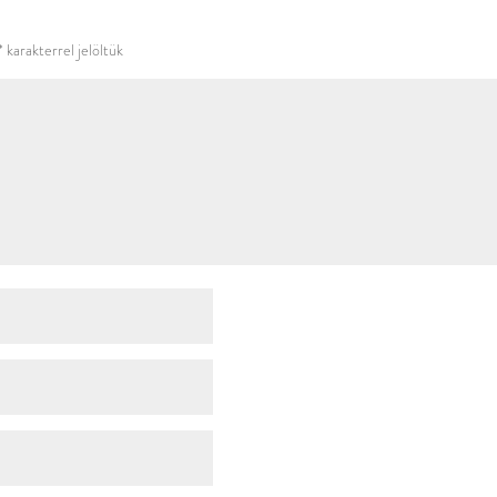
használni.
*
karakterrel jelöltük