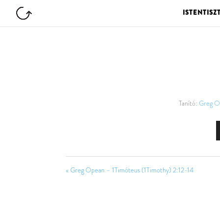
ISTENTISZ
Tanító:
Greg O
« Greg Opean – 1Timóteus (1Timothy) 2:12-14