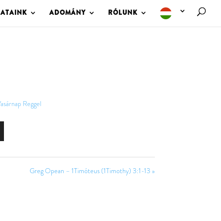
LATAINK
ADOMÁNY
RÓLUNK
asárnap Reggel
Greg Opean – 1Timóteus (1Timothy) 3:1-13 »