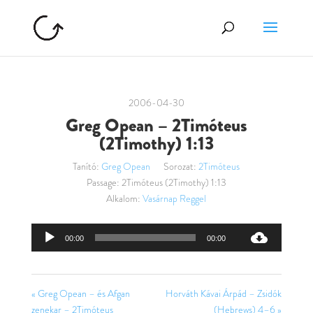
2006-04-30
Greg Opean – 2Timóteus
(2Timothy) 1:13
Tanító:
Greg Opean
Sorozat:
2Timóteus
Passage:
2Timóteus (2Timothy) 1:13
Alkalom:
Vasárnap Reggel
Audió
00:00
00:00
lejátszó
« Greg Opean – és Afgan
Horváth Kávai Árpád – Zsidók
zenekar – 2Timóteus
(Hebrews) 4–6 »