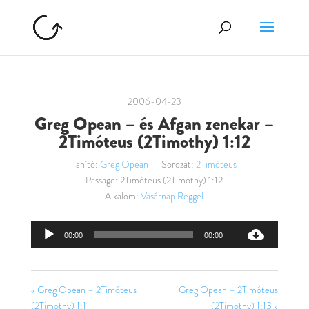
2006-04-23
Greg Opean – és Afgan zenekar –
2Timóteus (2Timothy) 1:12
Tanító:
Greg Opean
Sorozat:
2Timóteus
Passage:
2Timóteus (2Timothy) 1:12
Alkalom:
Vasárnap Reggel
Audió
00:00
00:00
lejátszó
« Greg Opean – 2Timóteus
Greg Opean – 2Timóteus
(2Timothy) 1:11
(2Timothy) 1:13 »