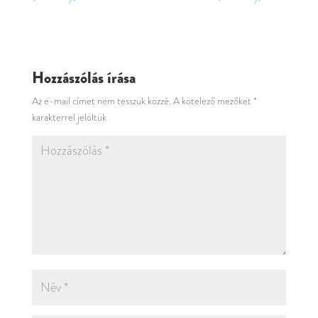
Hozzászólás írása
Az e-mail címet nem tesszük közzé.
A kötelező mezőket
*
karakterrel jelöltük