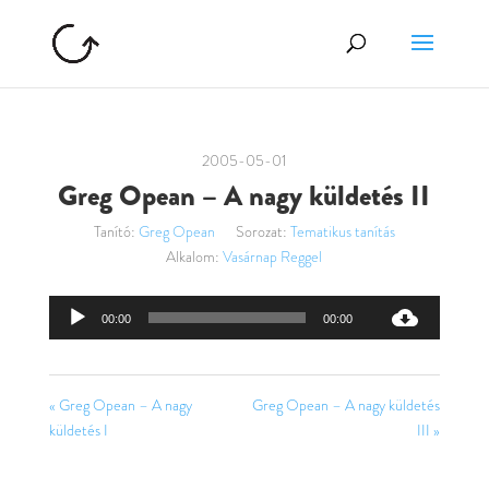
2005-05-01
Greg Opean – A nagy küldetés II
Tanító:
Greg Opean
Sorozat:
Tematikus tanítás
Alkalom:
Vasárnap Reggel
Audió
00:00
00:00
lejátszó
« Greg Opean – A nagy
Greg Opean – A nagy küldetés
küldetés I
III »