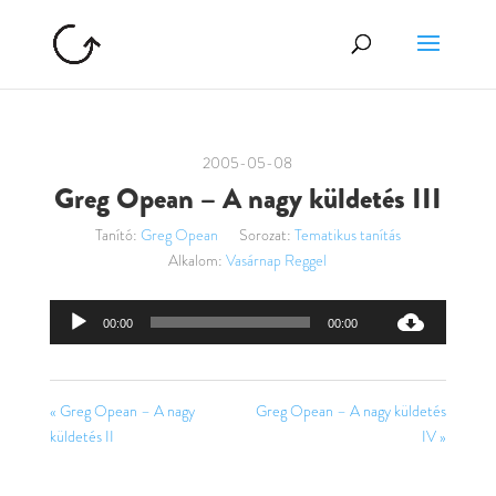
2005-05-08
Greg Opean – A nagy küldetés III
Tanító:
Greg Opean
Sorozat:
Tematikus tanítás
Alkalom:
Vasárnap Reggel
Audió
00:00
00:00
lejátszó
« Greg Opean – A nagy
Greg Opean – A nagy küldetés
küldetés II
IV »