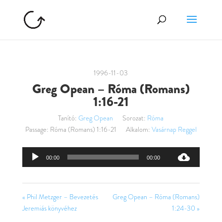
1996-11-03
Greg Opean – Róma (Romans)
1:16-21
Tanító:
Greg Opean
Sorozat:
Róma
Passage:
Róma (Romans) 1:16-21
Alkalom:
Vasárnap Reggel
Audió
00:00
00:00
lejátszó
« Phil Metzger – Bevezetés
Greg Opean – Róma (Romans)
Jeremiás könyvéhez
1:24-30 »