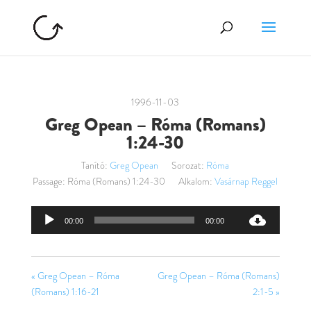
1996-11-03
Greg Opean – Róma (Romans)
1:24-30
Tanító:
Greg Opean
Sorozat:
Róma
Passage:
Róma (Romans) 1:24-30
Alkalom:
Vasárnap Reggel
Audió
00:00
00:00
lejátszó
« Greg Opean – Róma
Greg Opean – Róma (Romans)
(Romans) 1:16-21
2:1-5 »