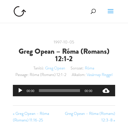
1997-10-05
Greg Opean – Róma (Romans)
12:1-2
Tanító:
Greg Opean
Sorozat:
Róma
Passage:
Róma (Romans) 12:1-2
Alkalom:
Vasárnap Reggel
Audió
00:00
00:00
lejátszó
« Greg Opean – Róma
Greg Opean – Róma (Romans)
(Romans) 11:16-25
12:3-8 »