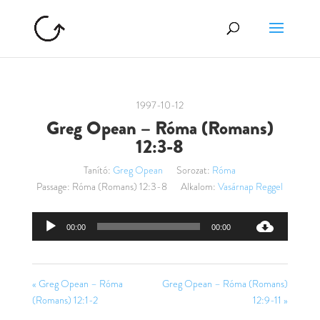
1997-10-12
Greg Opean – Róma (Romans)
12:3-8
Tanító:
Greg Opean
Sorozat:
Róma
Passage:
Róma (Romans) 12:3-8
Alkalom:
Vasárnap Reggel
Audió
00:00
00:00
lejátszó
« Greg Opean – Róma
Greg Opean – Róma (Romans)
(Romans) 12:1-2
12:9-11 »