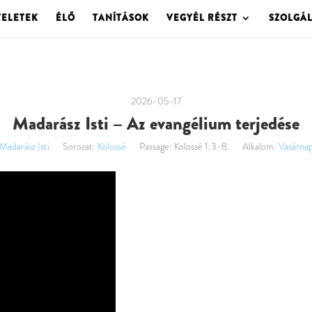
TELETEK
ÉLŐ
TANÍTÁSOK
VEGYÉL RÉSZT
SZOLGÁ
2026-05-17
Madarász Isti – Az evangélium terjedése
Madarász Isti
Sorozat:
Kolossé
Passage:
Kolossé 1:3-8.
Alkalom:
Vasárna
Videólejátszó