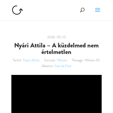
2026-05-13
Nyári Attila – A küzdelmed nem
értelmetlen
Tanító:
Nyári Attila
Sorozat:
1Mózes
Passage:
1Mózes 43.
Alkalom:
Szerda Este
Videólejátszó