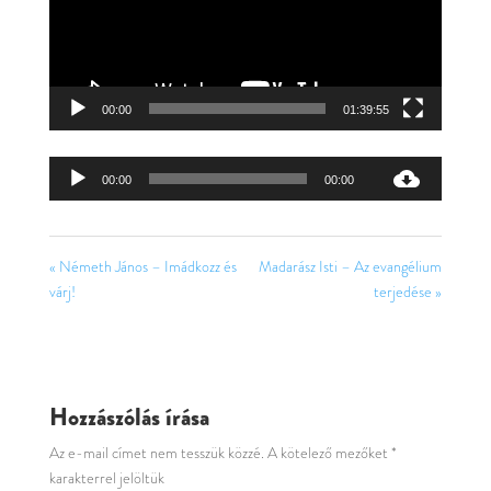
00:00
01:39:55
Audió
00:00
00:00
lejátszó
« Németh János – Imádkozz és
Madarász Isti – Az evangélium
várj!
terjedése »
Hozzászólás írása
Az e-mail címet nem tesszük közzé.
A kötelező mezőket
*
karakterrel jelöltük