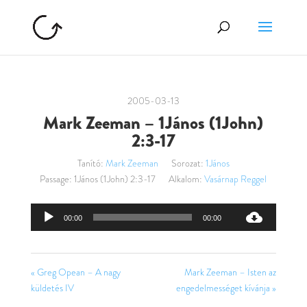
2005-03-13
Mark Zeeman – 1János (1John)
2:3-17
Tanító:
Mark Zeeman
Sorozat:
1János
Passage:
1János (1John) 2:3-17
Alkalom:
Vasárnap Reggel
Audió
00:00
00:00
lejátszó
« Greg Opean – A nagy
Mark Zeeman – Isten az
küldetés IV
engedelmességet kívánja »