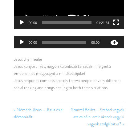
00:00
01:21:31
Audió
00:00
00:00
lejátszó
Jesus the Healer
Jézus könyörül két, nagyon különböző társadalmi helyzetű
emberen, és meggyógyítja mindkettőjüket.
Jesus responds compassionately to two people of very different
social ranking and brings healing to both their situations.
« Németh János – Jézus és a
Stanzel Balázs – Szabad vagyok
démonizált
azt csinálni amit akarok vagy ki
vagyok szolgáltatva? »