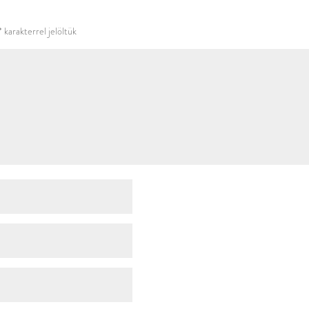
használni.
*
karakterrel jelöltük