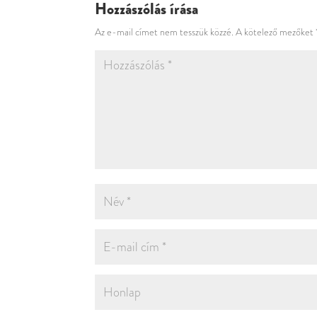
Hozzászólás írása
Az e-mail címet nem tesszük közzé.
A kötelező mezőket