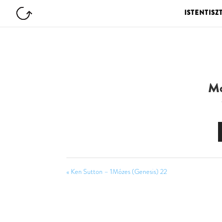
ISTENTISZ
Mo
« Ken Sutton – 1Mózes (Genesis) 22