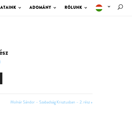
LATAINK
ADOMÁNY
RÓLUNK
ész
l
Molnár Sándor – Szabadság Krisztusban – 2. rész »