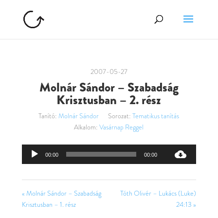
2007-05-27
Molnár Sándor – Szabadság
Krisztusban – 2. rész
Tanító:
Molnár Sándor
Sorozat:
Tematikus tanítás
Alkalom:
Vasárnap Reggel
Audió
00:00
00:00
lejátszó
« Molnár Sándor – Szabadság
Tóth Olivér – Lukács (Luke)
Krisztusban – 1. rész
24:13 »