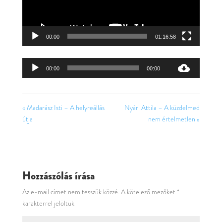
00:00
01:16:58
Audió
00:00
00:00
lejátszó
« Madarász Isti – A helyreállás
Nyári Attila – A küzdelmed
útja
nem értelmetlen »
Hozzászólás írása
Az e-mail címet nem tesszük közzé.
A kötelező mezőket
*
karakterrel jelöltük