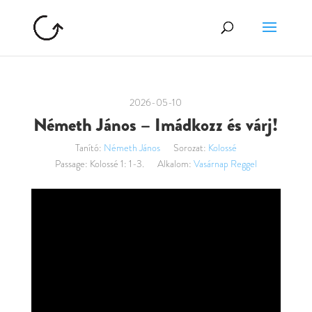
2026-05-10
Németh János – Imádkozz és várj!
Tanító:
Németh János
Sorozat:
Kolossé
Passage:
Kolossé 1: 1-3.
Alkalom:
Vasárnap Reggel
Videólejátszó