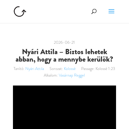
2026-06-21
Nyári Attila – Biztos lehetek
abban, hogy a mennybe kerülök?
Tanító:
Nyári Attila
Sorozat:
Kolossé
Passage:
Kolossé 1:23
Alkalom:
Vasárnap Reggel
Videólejátszó