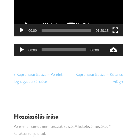
00:00
01:20:15
Audió
00:00
00:00
lejátszó
« Kapronczai Balázs – Az élet
Kapronczai Balázs – Kétarcú
legnagyobb kérdése
világ »
Hozzászólás írása
Az e-mail címet nem tesszük közzé.
A kötelező mezőket
*
karakterrel jelöltük