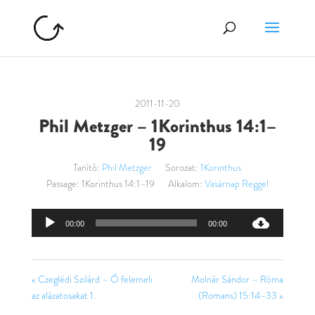
2011-11-20
Phil Metzger – 1Korinthus 14:1–
19
Tanító:
Phil Metzger
Sorozat:
1Korinthus
Passage:
1Korinthus 14:1–19
Alkalom:
Vasárnap Reggel
Audió
00:00
00:00
lejátszó
« Czeglédi Szilárd – Ő felemeli
Molnár Sándor – Róma
az alázatosakat 1.
(Romans) 15:14–33 »