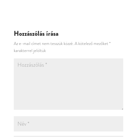
Hozzászólás írása
Az e-mail címet nem tesszük közzé.
A kötelező mezőket
*
karakterrel jelöltük