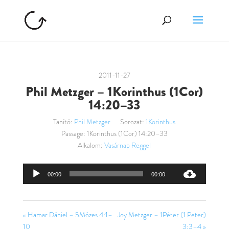
2011-11-27
Phil Metzger – 1Korinthus (1Cor)
14:20–33
Tanító:
Phil Metzger
Sorozat:
1Korinthus
Passage:
1Korinthus (1Cor) 14:20–33
Alkalom:
Vasárnap Reggel
Audió
00:00
00:00
lejátszó
« Hamar Dániel – 5Mózes 4:1–
Joy Metzger – 1Péter (1 Peter)
10
3:3–4 »