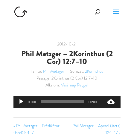
2012-10-21
Phil Metzger – 2Korinthus (2
Cor) 12:7–10
Tanító:
Phil Metzger
Sorozat:
2Korinthus
Passage:
2Korinthus (2 Cor) 12:7–10
Alkalom:
Vasárnap Reggel
Audió
00:00
00:00
lejátszó
« Phil Metzger – Prédikátor
Phil Metzger – Apcsel (Acts)
(Eccl) 5:1–7
12:1–17 »