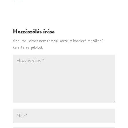
Hozzászólás írása
Az e-mail címet nem tesszük közzé.
A kötelező mezőket
*
karakterrel jelöltük