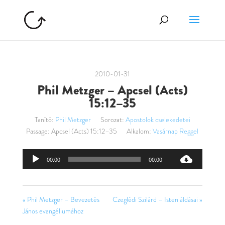
2010-01-31
Phil Metzger – Apcsel (Acts)
15:12–35
Tanító:
Phil Metzger
Sorozat:
Apostolok cselekedetei
Passage:
Apcsel (Acts) 15:12–35
Alkalom:
Vasárnap Reggel
Audió
00:00
00:00
lejátszó
« Phil Metzger – Bevezetés
Czeglédi Szilárd – Isten áldásai »
János evangéliumához