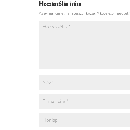
Hozzászólás írása
Az e-mail címet nem tesszük közzé.
A kötelező mezőket