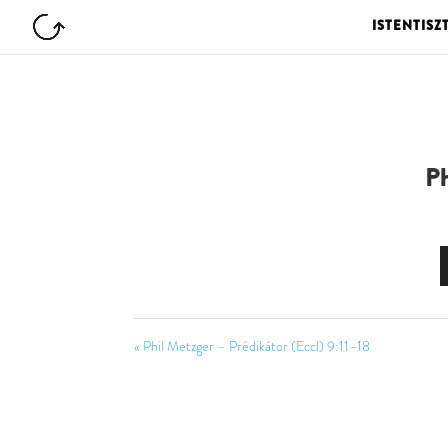
ISTENTISZ
Ph
« Phil Metzger – Prédikátor (Eccl) 9:11–18