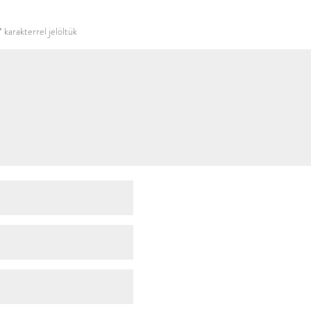
használni.
*
karakterrel jelöltük