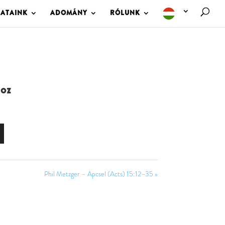
LATAINK
ADOMÁNY
RÓLUNK
hoz
Phil Metzger – Apcsel (Acts) 15:12–35 »