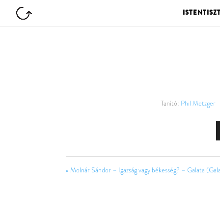
ISTENTISZ
Tanító:
Phil Metzger
« Molnár Sándor – Igazság vagy békesség? – Galata (Gala