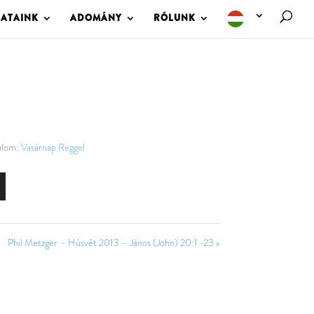
LATAINK
ADOMÁNY
RÓLUNK
alom:
Vasárnap Reggel
Phil Metzger – Húsvét 2013 – János (John) 20:1–23 »