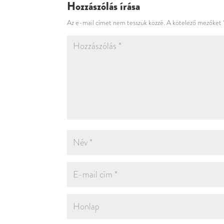
Hozzászólás írása
Az e-mail címet nem tesszük közzé.
A kötelező mezőket