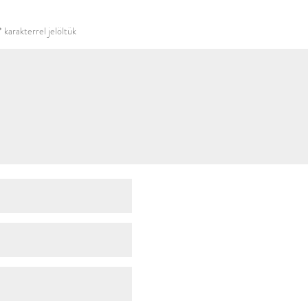
használni.
*
karakterrel jelöltük