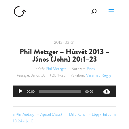
2013-03-31
Phil Metzger – Húsvét 2013 –
János (John) 20:1–23
Tanító:
Phil Metzger
Sorozat:
János
Passage:
János (John) 20:1–23
Alkalom:
Vasárnap Reggel
Audió
00:00
00:00
lejátszó
« Phil Metzger – Apcsel (Acts)
Dilip Kurian – Lépj ki hitben »
18:24–19:10