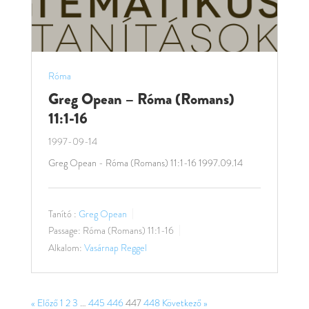
Róma
Greg Opean – Róma (Romans)
11:1-16
1997-09-14
Greg Opean - Róma (Romans) 11:1-16 1997.09.14
Tanító :
Greg Opean
Passage:
Róma (Romans) 11:1-16
Alkalom:
Vasárnap Reggel
« Előző
1
2
3
…
445
446
447
448
Következő »