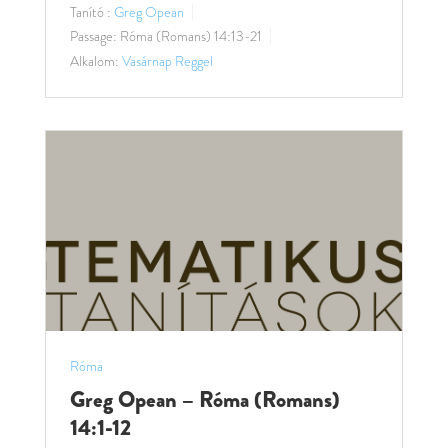
Tanító :
Greg Opean
Passage:
Róma (Romans) 14:13-21
Alkalom:
Vasárnap Reggel
Róma
Greg Opean – Róma (Romans)
14:1-12